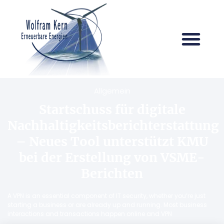
Allgemein
Startschuss für digitale
Nachhaltigkeitsberichterstattung
– Neues Tool unterstützt KMU
bei der Erstellung von VSME-
Berichten
A VPN is an essential component of IT security, whether you’re just
starting a business or are already up and running. Most business
interactions and transactions happen online and VPN