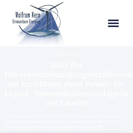
Allgemein
Start des
Interessenbekundungsverfahrens
zur Errichtung einer Power-to-
Liquid-Demonstrationsanlage in
der Lausitz
A VPN is an essential component of IT security, whether you’re just
starting a business or are already up and running. Most business
interactions and transactions happen online and VPN