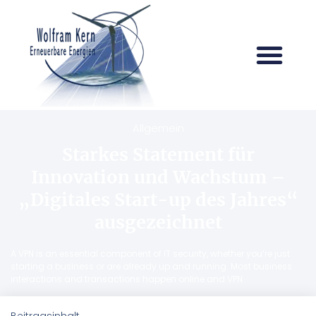
Allgemein
Starkes Statement für
Innovation und Wachstum –
„Digitales Start-up des Jahres“
ausgezeichnet
A VPN is an essential component of IT security, whether you’re just
starting a business or are already up and running. Most business
interactions and transactions happen online and VPN
Beitragsinhalt