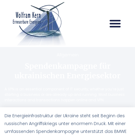
Allgemein
Spendenkampagne für
ukrainischen Energiesektor
A VPN is an essential component of IT security, whether you’re just
starting a business or are already up and running. Most business
interactions and transactions happen online and VPN
Die Energieinfrastruktur der Ukraine steht seit Beginn des
russischen Angriffskriegs unter enormem Druck. Mit einer
umfassenden Spendenkampagne unterstützt das BMWE