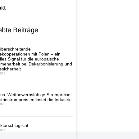
akt
ebte Beiträge
berschreitende
ekooperationen mit Polen – ein
lles Signal für die europäische
enarbeit bei Dekarbonisierung und
esicherheit
2026
us: Wettbewerbsfähige Strompreise
triestrompreis entlastet die Industrie
2026
kturschlaglicht
2026