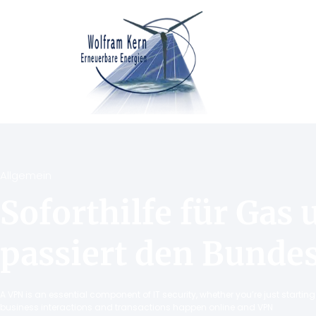
Allgemein
Soforthilfe für Ga
passiert den Bunde
A VPN is an essential component of IT security, whether you’re just starti
business interactions and transactions happen online and VPN