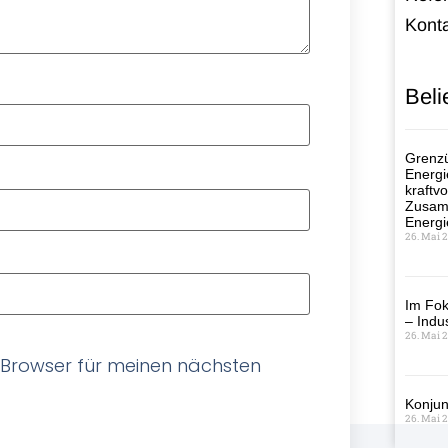
Kont
Beli
Grenzü
Energi
kraftvo
Zusamm
Energi
26. Mai 
Im Fok
– Indus
26. Mai 
 Browser für meinen nächsten
Konjun
26. Mai 