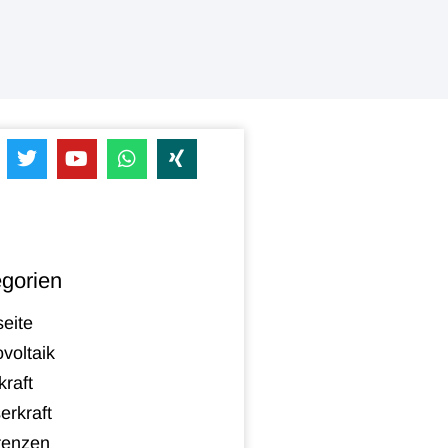
gorien
seite
voltaik
raft
erkraft
renzen