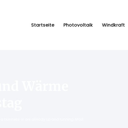
Startseite
Photovoltaik
Windkraft
s und Wärme
stag
ng a business or are already up and running. Most