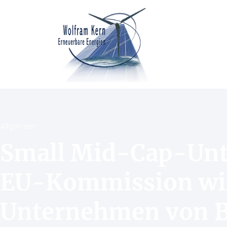
Allgemein
Small Mid-Cap-Un
EU-Kommission wil
Unternehmen von B