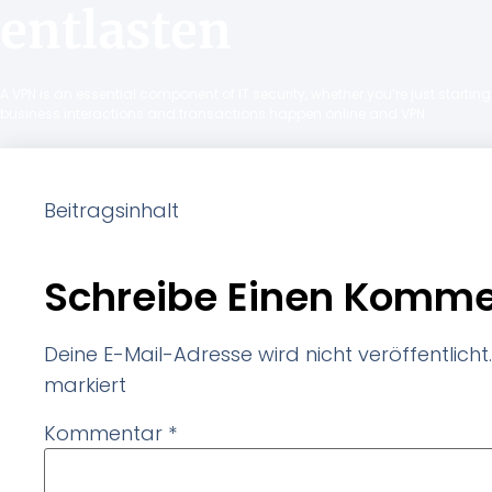
entlasten
A VPN is an essential component of IT security, whether you’re just starti
business interactions and transactions happen online and VPN
Beitragsinhalt
Schreibe Einen Komme
Deine E-Mail-Adresse wird nicht veröffentlicht.
markiert
Kommentar
*