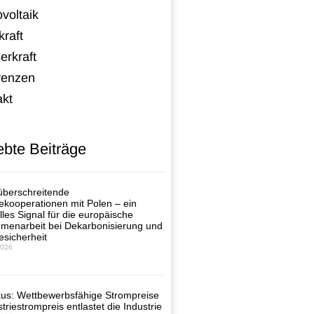
voltaik
raft
erkraft
renzen
akt
ebte Beiträge
berschreitende
ekooperationen mit Polen – ein
lles Signal für die europäische
enarbeit bei Dekarbonisierung und
esicherheit
2026
us: Wettbewerbsfähige Strompreise
triestrompreis entlastet die Industrie