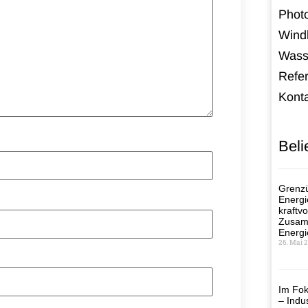
Photo
Windk
Wass
Refe
Kont
Beli
Grenzü
Energi
kraftvo
Zusamm
Energi
26. Mai 
Im Fok
– Indus