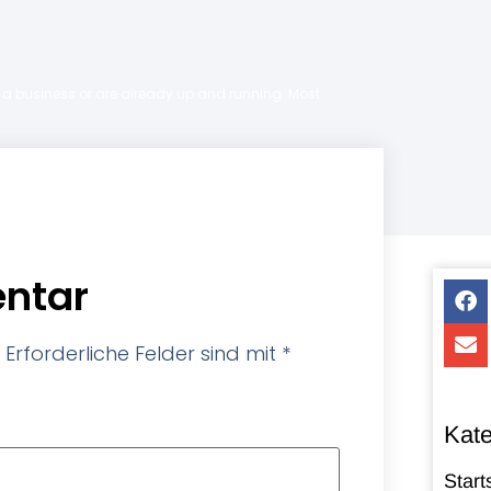
ng a business or are already up and running. Most
ntar
Erforderliche Felder sind mit
*
Kate
Start