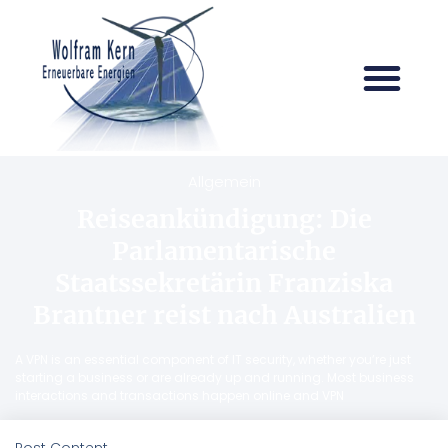
Allgemein
Reiseankündigung: Die
Parlamentarische
Staatssekretärin Franziska
Brantner reist nach Australien
A VPN is an essential component of IT security, whether you’re just
starting a business or are already up and running. Most business
interactions and transactions happen online and VPN
Post Content