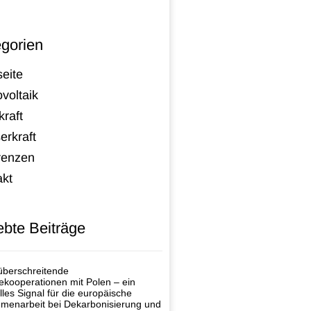
gorien
seite
voltaik
raft
erkraft
renzen
akt
ebte Beiträge
berschreitende
ekooperationen mit Polen – ein
lles Signal für die europäische
enarbeit bei Dekarbonisierung und