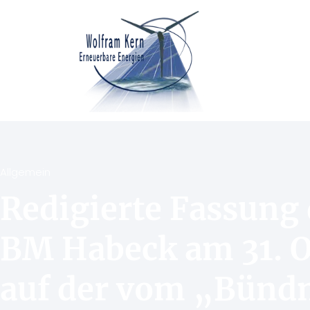
Allgemein
Redigierte Fassung 
BM Habeck am 31. O
auf der vom „Bündn