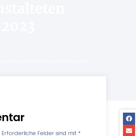
nstalteten
 2023
ng a business or are already up and running. Most
ntar
Erforderliche Felder sind mit
*