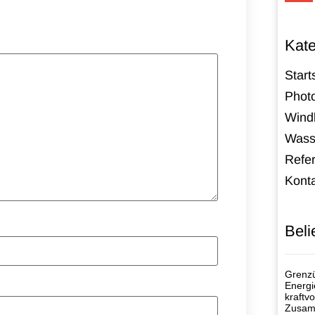
Kate
Start
Photo
Windk
Wass
Refe
Kont
Beli
Grenzü
Energi
kraftvo
Zusamm