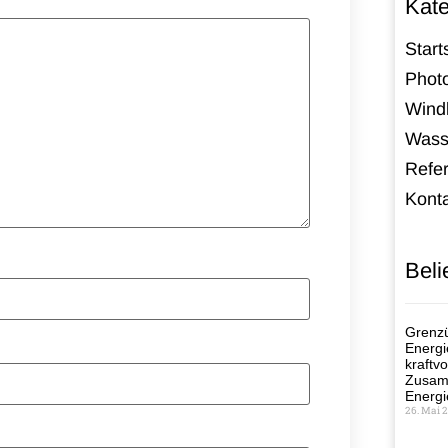
Kate
Start
Photo
Windk
Wass
Refe
Kont
Beli
Grenzü
Energi
kraftvo
Zusamm
Energi
26. Mai 