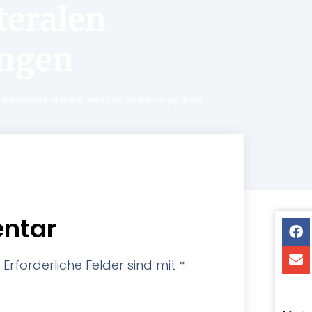
teralen
ungen
ng a business or are already up and running. Most
ntar
Erforderliche Felder sind mit
*