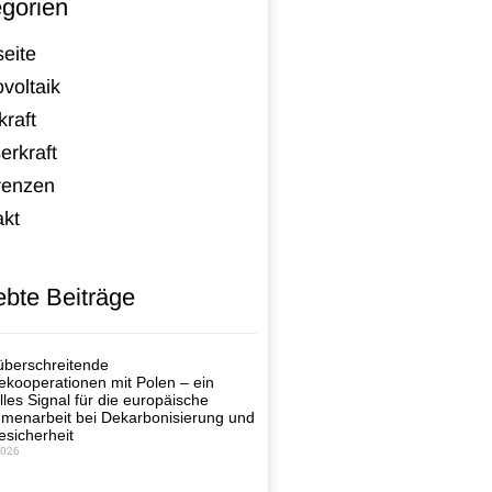
gorien
seite
voltaik
raft
erkraft
renzen
akt
ebte Beiträge
berschreitende
ekooperationen mit Polen – ein
lles Signal für die europäische
enarbeit bei Dekarbonisierung und
esicherheit
2026