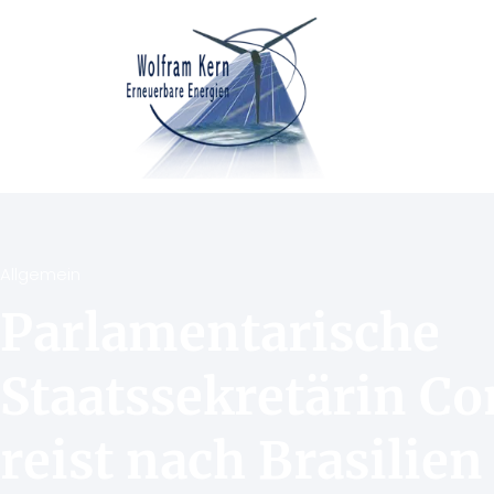
Allgemein
Parlamentarische
Staatssekretärin 
reist nach Brasilien