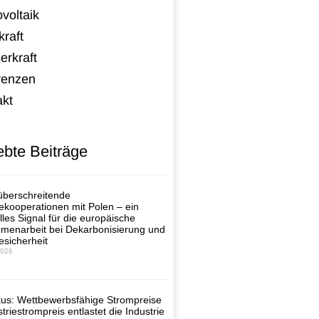
voltaik
raft
erkraft
renzen
akt
ebte Beiträge
berschreitende
ekooperationen mit Polen – ein
lles Signal für die europäische
enarbeit bei Dekarbonisierung und
esicherheit
2026
us: Wettbewerbsfähige Strompreise
triestrompreis entlastet die Industrie