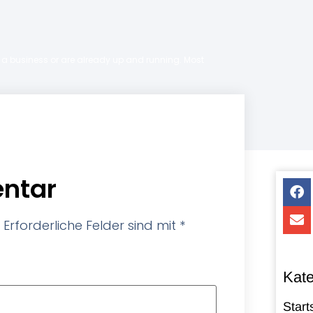
ng a business or are already up and running. Most
ntar
Erforderliche Felder sind mit
*
Kate
Start