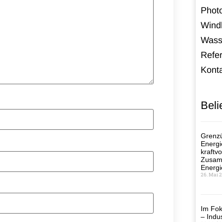
Photo
Windk
Wass
Refe
Kont
Beli
Grenzü
Energi
kraftvo
Zusamm
Energi
26. Mai 
Im Fok
– Indus