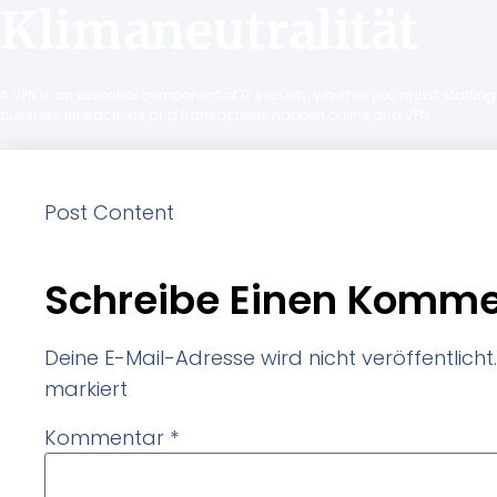
Klimaneutralität
A VPN is an essential component of IT security, whether you’re just starti
business interactions and transactions happen online and VPN
Post Content
Schreibe Einen Komme
Deine E-Mail-Adresse wird nicht veröffentlicht.
markiert
Kommentar
*