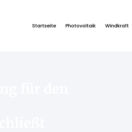
Startseite
Photovoltaik
Windkraft
ng für den
chließt