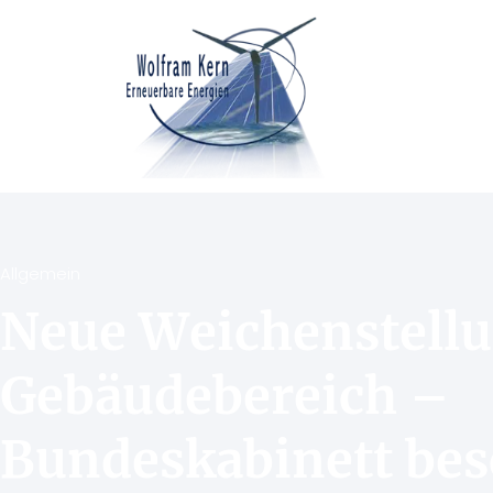
Allgemein
Neue Weichenstellu
Gebäudebereich –
Bundeskabinett bes