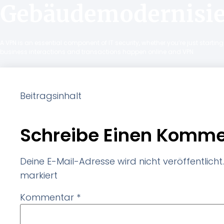
Gebäudemodernisie
A VPN is an essential component of IT security, whether you’re just starti
business interactions and transactions happen online and VPN
Beitragsinhalt
Schreibe Einen Komme
Deine E-Mail-Adresse wird nicht veröffentlicht.
markiert
Kommentar
*