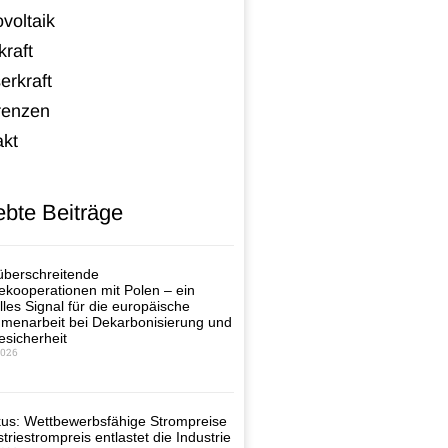
voltaik
raft
erkraft
renzen
akt
ebte Beiträge
berschreitende
ekooperationen mit Polen – ein
lles Signal für die europäische
enarbeit bei Dekarbonisierung und
esicherheit
2026
us: Wettbewerbsfähige Strompreise
triestrompreis entlastet die Industrie