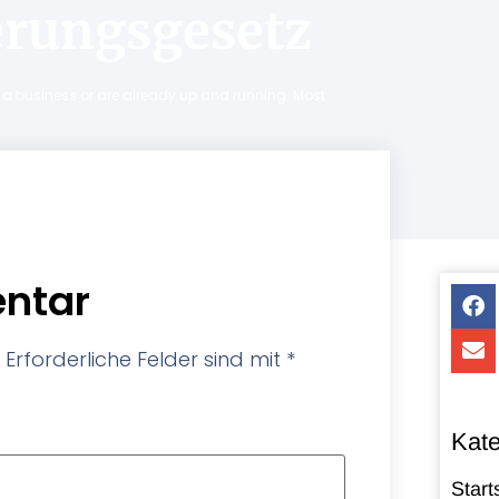
rungsgesetz
ng a business or are already up and running. Most
ntar
Erforderliche Felder sind mit
*
Kate
Start