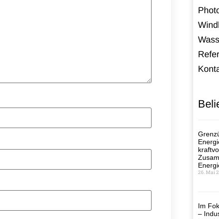
Photo
Windk
Wass
Refe
Kont
Beli
Grenzü
Energi
kraftvo
Zusamm
Energi
26. Mai 
Im Fok
– Indus