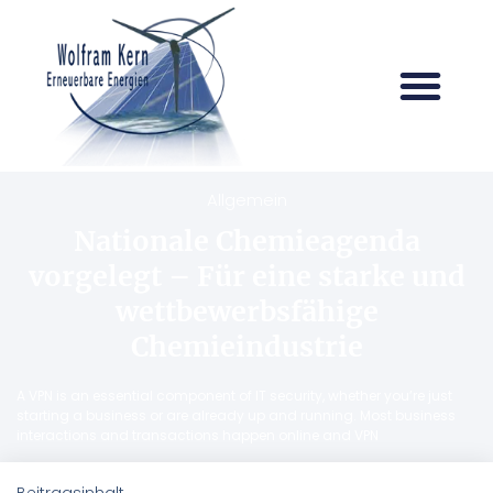
Allgemein
Nationale Chemieagenda
vorgelegt – Für eine starke und
wettbewerbsfähige
Chemieindustrie
A VPN is an essential component of IT security, whether you’re just
starting a business or are already up and running. Most business
interactions and transactions happen online and VPN
Beitragsinhalt