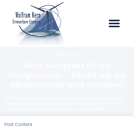
Allgemein
Mehr Akzeptanz für die
Energiewende – Förderung der
Bürgerenergie wird ausgebaut
A VPN is an essential component of IT security, whether you’re just
starting a business or are already up and running. Most business
interactions and transactions happen online and VPN
Post Content