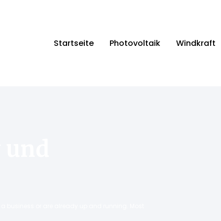
Startseite
Photovoltaik
Windkraft
v und
ng a business or are already up and running. Most