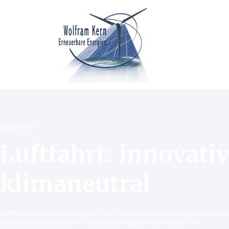
Allgemein
Luftfahrt: innovati
klimaneutral
A VPN is an essential component of IT security, whether you’re just starti
business interactions and transactions happen online and VPN