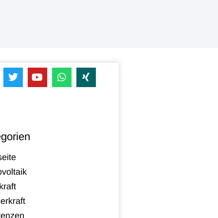
gorien
seite
voltaik
raft
erkraft
renzen