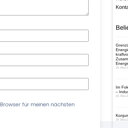
Kont
Beli
Grenzü
Energi
kraftvo
Zusamm
Energi
26. Mai 
Im Fok
– Indus
26. Mai 
 Browser für meinen nächsten
Konjun
26. Mai 