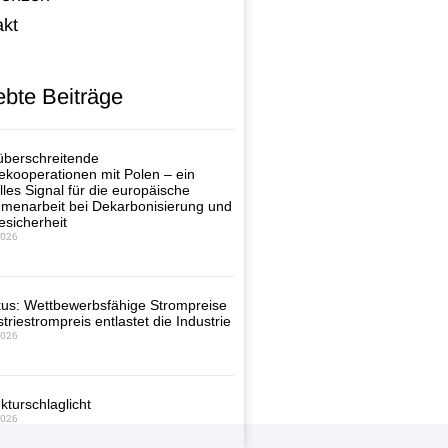
akt
ebte Beiträge
berschreitende
ekooperationen mit Polen – ein
lles Signal für die europäische
enarbeit bei Dekarbonisierung und
esicherheit
2026
us: Wettbewerbsfähige Strompreise
triestrompreis entlastet die Industrie
2026
kturschlaglicht
2026