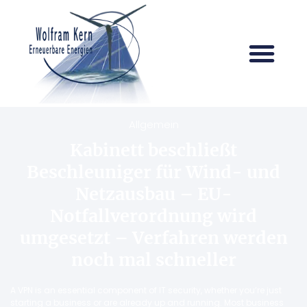
Allgemein
Kabinett beschließt
Beschleuniger für Wind- und
Netzausbau – EU-
Notfallverordnung wird
umgesetzt – Verfahren werden
noch mal schneller
A VPN is an essential component of IT security, whether you’re just
starting a business or are already up and running. Most business