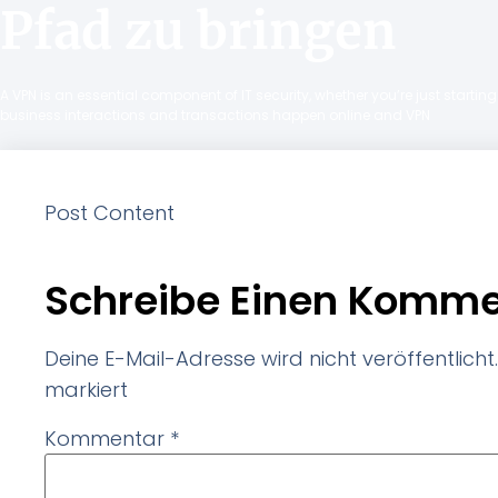
Pfad zu bringen
A VPN is an essential component of IT security, whether you’re just starti
business interactions and transactions happen online and VPN
Post Content
Schreibe Einen Komme
Deine E-Mail-Adresse wird nicht veröffentlicht.
markiert
Kommentar
*