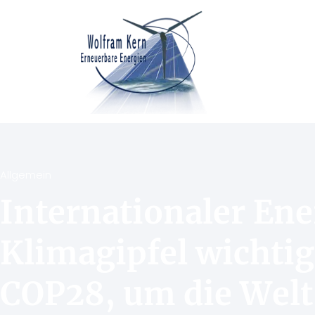
Allgemein
Internationaler En
Klimagipfel wichtig
COP28, um die Welt 