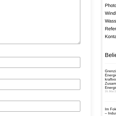
Photo
Windk
Wass
Refe
Kont
Beli
Grenzü
Energi
kraftvo
Zusamm
Energi
26. Mai 
Im Fok
– Indus