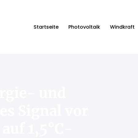
Startseite
Photovoltaik
Windkraft
ergie- und
es Signal vor
auf 1,5°C-