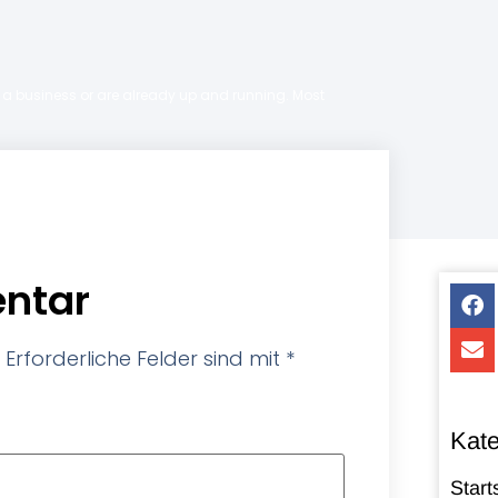
ng a business or are already up and running. Most
ntar
Erforderliche Felder sind mit
*
Kate
Start