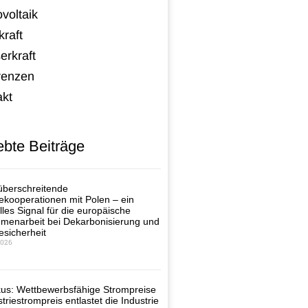
voltaik
raft
erkraft
renzen
akt
ebte Beiträge
berschreitende
ekooperationen mit Polen – ein
lles Signal für die europäische
enarbeit bei Dekarbonisierung und
esicherheit
2026
us: Wettbewerbsfähige Strompreise
triestrompreis entlastet die Industrie