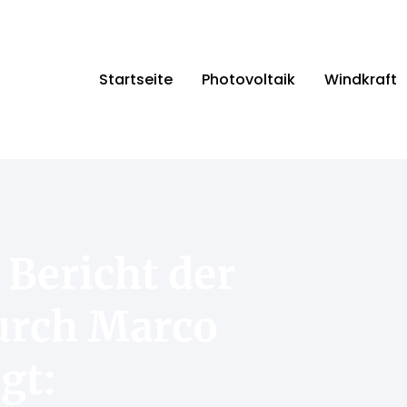
Startseite
Photovoltaik
Windkraft
Bericht der
urch Marco
gt: