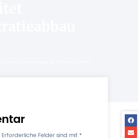
itet
ratieabbau
ng a business or are already up and running. Most
ntar
Erforderliche Felder sind mit
*