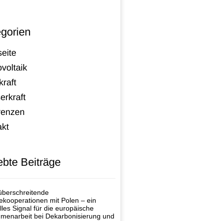
gorien
seite
voltaik
raft
erkraft
renzen
akt
ebte Beiträge
berschreitende
ekooperationen mit Polen – ein
lles Signal für die europäische
enarbeit bei Dekarbonisierung und