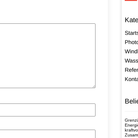
Kate
Start
Photo
Windk
Wass
Refe
Kont
Beli
Grenzü
Energi
kraftvo
Zusamm