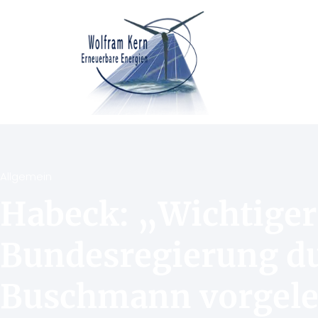
Allgemein
Habeck: „Wichtiger 
Bundesregierung d
Buschmann vorgele