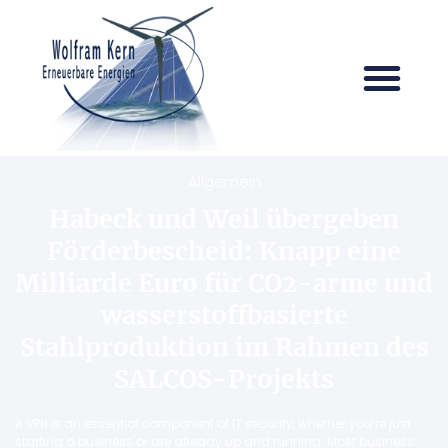
Allgemein
Habeck und Weil übergeben
Förderbescheid: Knapp eine
Milliarde Euro für CO2-arme und
wasserstoffbasierte
Stahlproduktion im Rahmen des
SALCOS-Projekts
A VPN is an essential component of IT security, whether you’re just
starting a business or are already up and running. Most business