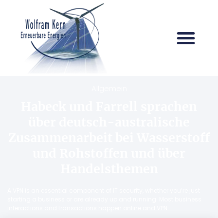
Allgemein
Habeck und Farrell sprachen
über deutsch-australische
Zusammenarbeit bei Wasserstoff
und Rohstoffen und über
Handelsthemen
A VPN is an essential component of IT security, whether you’re just
starting a business or are already up and running. Most business
interactions and transactions happen online and VPN