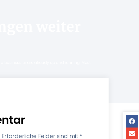
ngen weiter
ng a business or are already up and running. Most
ntar
Erforderliche Felder sind mit
*