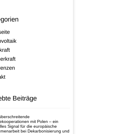
gorien
seite
voltaik
raft
erkraft
renzen
akt
ebte Beiträge
berschreitende
ekooperationen mit Polen – ein
lles Signal für die europäische
enarbeit bei Dekarbonisierung und