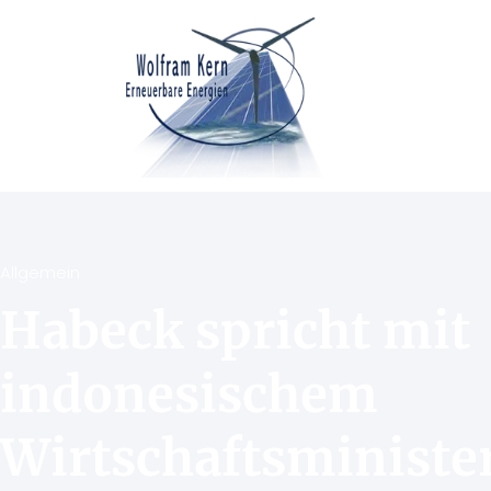
Allgemein
Habeck spricht mit
indonesischem
Wirtschaftsministe