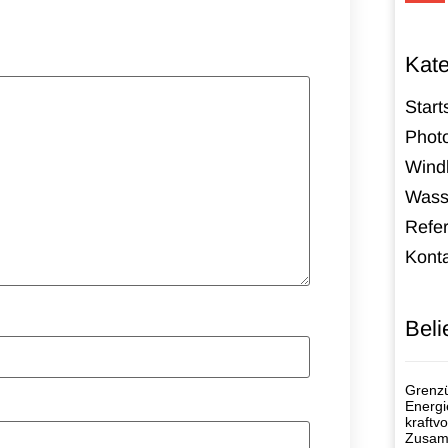
Kate
Start
Photo
Windk
Wass
Refe
Kont
Beli
Grenzü
Energi
kraftvo
Zusamm