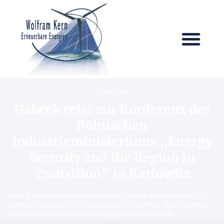
Allgemein
Habeck reist zur Konferenz des
Polnischen
Industrieministeriums „Energy
Security and the Region in
Transition“ in Kattowitz
A VPN is an essential component of IT security, whether you’re just
starting a business or are already up and running. Most business
interactions and transactions happen online and VPN