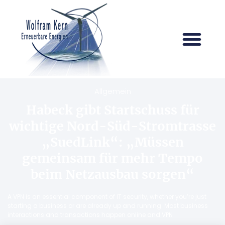
Allgemein
Habeck gibt Startschuss für
wichtige Nord-Süd-Stromtrasse
„SuedLink“: „Müssen
gemeinsam für mehr Tempo
beim Netzausbau sorgen“
A VPN is an essential component of IT security, whether you’re just
starting a business or are already up and running. Most business
interactions and transactions happen online and VPN