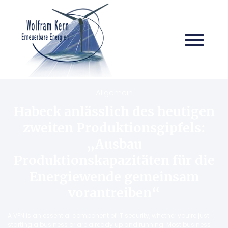
Allgemein
Habeck anlässlich des heutigen
zweiten Produktionsgipfels:
„Ausbau
Produktionskapazitäten für die
Energiewende gemeinsam
vorantreiben“
A VPN is an essential component of IT security, whether you’re just
starting a business or are already up and running. Most business