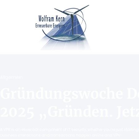
Allgemein
Gründungswoche D
2025 „Gründen. Jet
A VPN is an essential component of IT security, whether you’re just starti
business interactions and transactions happen online and VPN