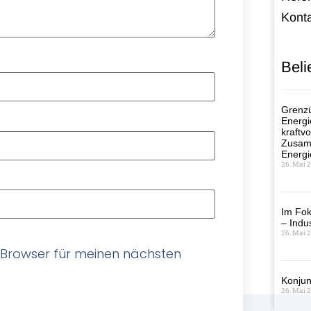
Kont
Beli
Grenzü
Energi
kraftvo
Zusamm
Energi
26. Mai 
Im Fok
– Indus
26. Mai 
 Browser für meinen nächsten
Konjun
26. Mai 