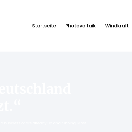
Startseite
Photovoltaik
Windkraft
eutschland
zt.“
ng a business or are already up and running. Most