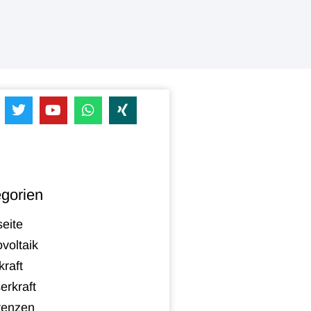
gorien
seite
voltaik
raft
erkraft
renzen