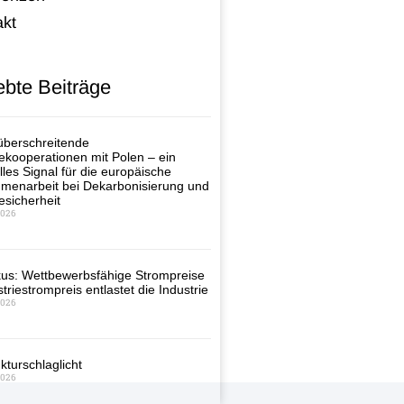
akt
ebte Beiträge
berschreitende
ekooperationen mit Polen – ein
lles Signal für die europäische
enarbeit bei Dekarbonisierung und
esicherheit
2026
us: Wettbewerbsfähige Strompreise
triestrompreis entlastet die Industrie
2026
kturschlaglicht
2026