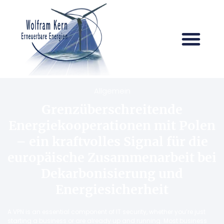
Allgemein
Grenzüberschreitende
Energiekooperationen mit Polen
– ein kraftvolles Signal für die
europäische Zusammenarbeit bei
Dekarbonisierung und
Energiesicherheit
A VPN is an essential component of IT security, whether you’re just
starting a business or are already up and running. Most business