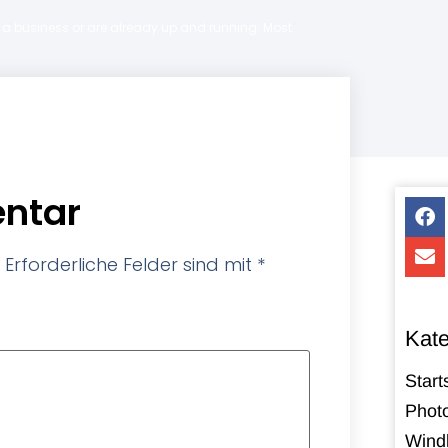
ng a business or are already up and running. Most
ntar
Erforderliche Felder sind mit
*
Kate
Start
Photo
Windk