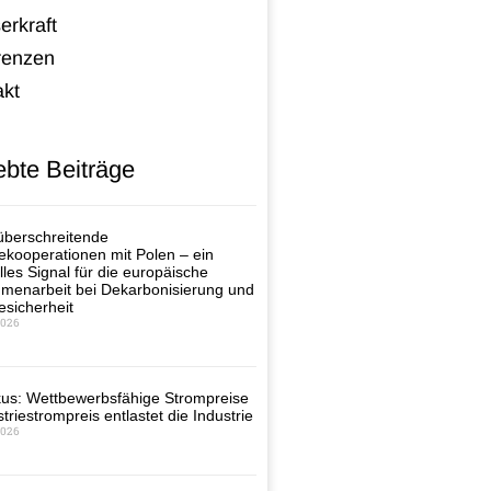
erkraft
renzen
akt
ebte Beiträge
berschreitende
ekooperationen mit Polen – ein
lles Signal für die europäische
enarbeit bei Dekarbonisierung und
esicherheit
2026
us: Wettbewerbsfähige Strompreise
triestrompreis entlastet die Industrie
2026