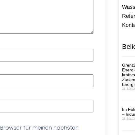
Wass
Refe
Kont
Beli
Grenzü
Energi
kraftvo
Zusamm
Energi
26. Mai 
Im Fok
– Indus
26. Mai 
 Browser für meinen nächsten