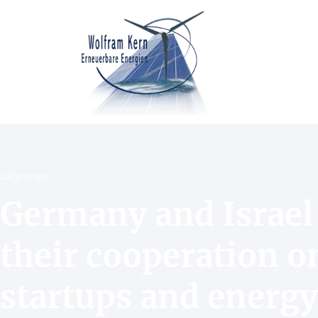
Allgemein
Germany and Israel
their cooperation o
startups and energy