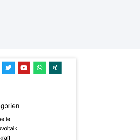
gorien
seite
voltaik
raft