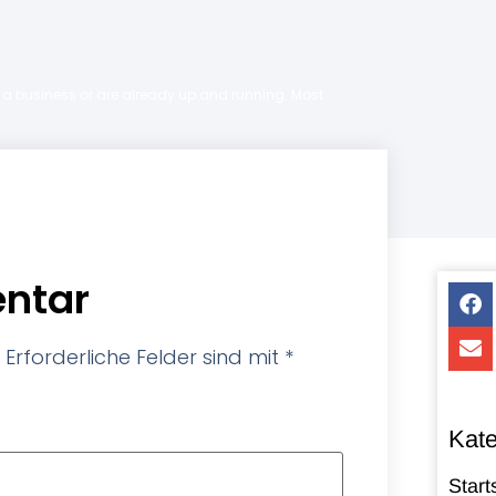
ng a business or are already up and running. Most
ntar
Erforderliche Felder sind mit
*
Kate
Start