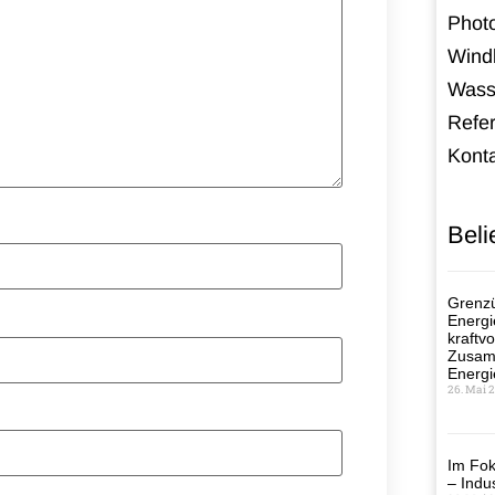
Photo
Windk
Wass
Refe
Kont
Beli
Grenzü
Energi
kraftvo
Zusamm
Energi
26. Mai 
Im Fok
– Indus