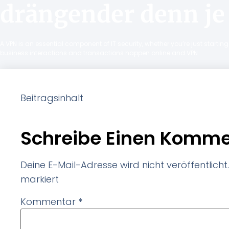
drängender denn je
A VPN is an essential component of IT security, whether you’re just starti
business interactions and transactions happen online and VPN
Beitragsinhalt
Schreibe Einen Komme
Deine E-Mail-Adresse wird nicht veröffentlicht.
markiert
Kommentar
*