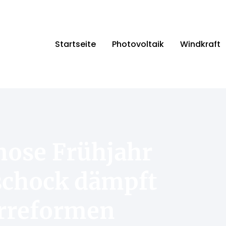
Startseite
Photovoltaik
Windkraft
nose Frühjahr
schock dämpft
urreformen