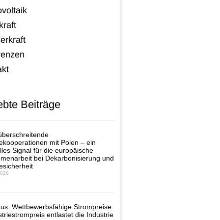
voltaik
raft
erkraft
renzen
akt
ebte Beiträge
berschreitende
ekooperationen mit Polen – ein
lles Signal für die europäische
enarbeit bei Dekarbonisierung und
esicherheit
2026
us: Wettbewerbsfähige Strompreise
triestrompreis entlastet die Industrie