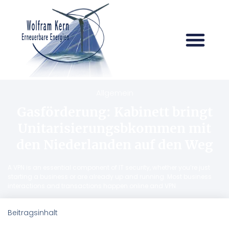
Allgemein
Gasförderung: Kabinett bringt
Unitarisierungsbkommen mit
den Niederlanden auf den Weg
A VPN is an essential component of IT security, whether you’re just
starting a business or are already up and running. Most business
interactions and transactions happen online and VPN
Beitragsinhalt