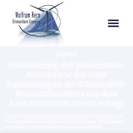
Allgemein
Finanzierung des Wasserstoff-
Kernnetzes: Die erste
Auszahlung an die Wasserstoff-
Kernnetzbetreiber aus dem
Amortisationskonto ist erfolgt
A VPN is an essential component of IT security, whether you’re just
starting a business or are already up and running. Most business
interactions and transactions happen online and VPN