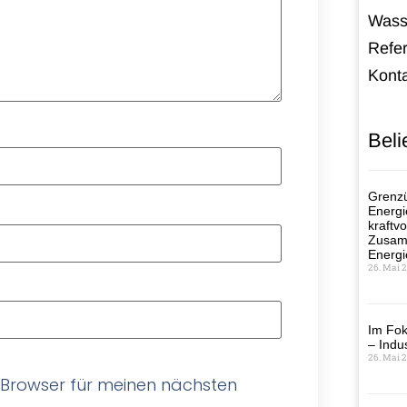
Wass
Refe
Kont
Beli
Grenzü
Energi
kraftvo
Zusamm
Energi
26. Mai 
Im Fok
– Indus
26. Mai 
 Browser für meinen nächsten