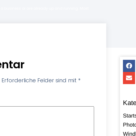
ng a business or are already up and running. Most
ntar
Erforderliche Felder sind mit
*
Kate
Start
Photo
Windk