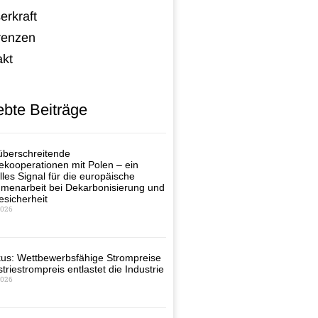
erkraft
renzen
akt
ebte Beiträge
berschreitende
ekooperationen mit Polen – ein
lles Signal für die europäische
enarbeit bei Dekarbonisierung und
esicherheit
2026
us: Wettbewerbsfähige Strompreise
triestrompreis entlastet die Industrie
2026