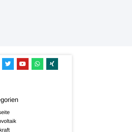
gorien
seite
voltaik
raft