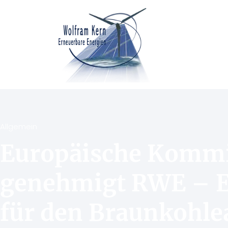
Allgemein
Europäische Komm
genehmigt RWE – E
für den Braunkohle