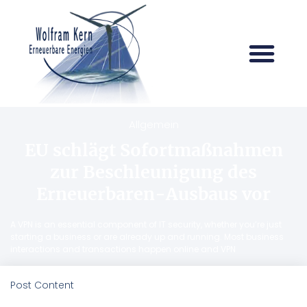
Allgemein
EU schlägt Sofortmaßnahmen
zur Beschleunigung des
Erneuerbaren-Ausbaus vor
A VPN is an essential component of IT security, whether you’re just
starting a business or are already up and running. Most business
interactions and transactions happen online and VPN
Post Content