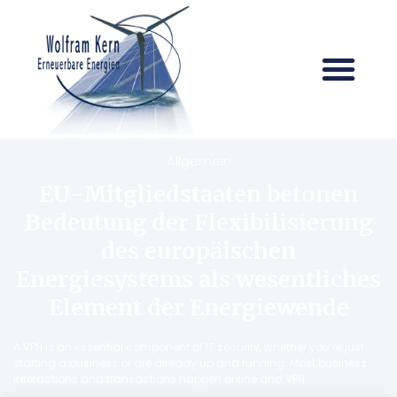
Allgemein
EU-Mitgliedstaaten betonen
Bedeutung der Flexibilisierung
des europäischen
Energiesystems als wesentliches
Element der Energiewende
A VPN is an essential component of IT security, whether you’re just
starting a business or are already up and running. Most business
interactions and transactions happen online and VPN