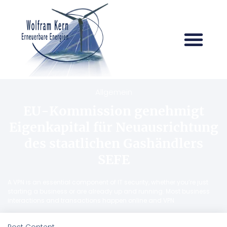
Allgemein
EU-Kommission genehmigt
Eigenkapital für Neuausrichtung
des staatlichen Gashändlers
SEFE
A VPN is an essential component of IT security, whether you’re just
starting a business or are already up and running. Most business
interactions and transactions happen online and VPN
Post Content