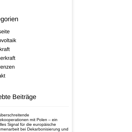
gorien
seite
voltaik
raft
erkraft
renzen
akt
ebte Beiträge
berschreitende
ekooperationen mit Polen – ein
lles Signal für die europäische
enarbeit bei Dekarbonisierung und