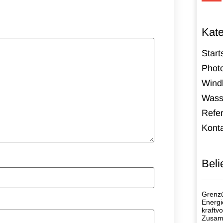
Kate
Start
Photo
Windk
Wass
Refe
Kont
Beli
Grenzü
Energi
kraftvo
Zusamm