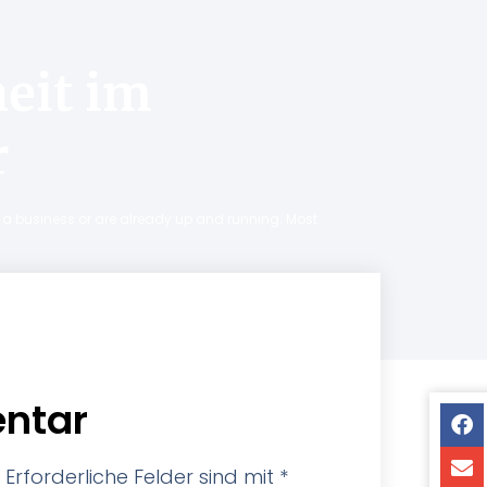
eit im
r
ng a business or are already up and running. Most
ntar
Erforderliche Felder sind mit
*