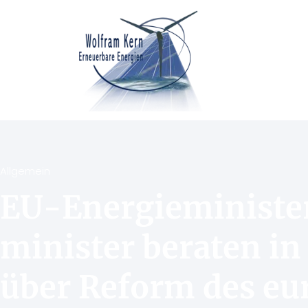
Allgemein
EU-Energieministe
minister beraten i
über Reform des eu