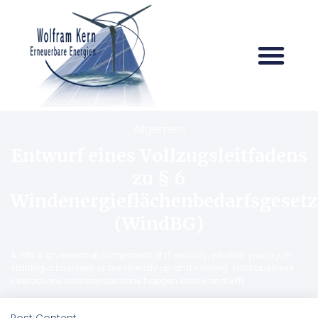
Allgemein
Entwurf eines Vollzugsleitfadens
zu § 6
Windenergieflächenbedarfsgesetz
(WindBG)
A VPN is an essential component of IT security, whether you’re just
starting a business or are already up and running. Most business
interactions and transactions happen online and VPN
Post Content