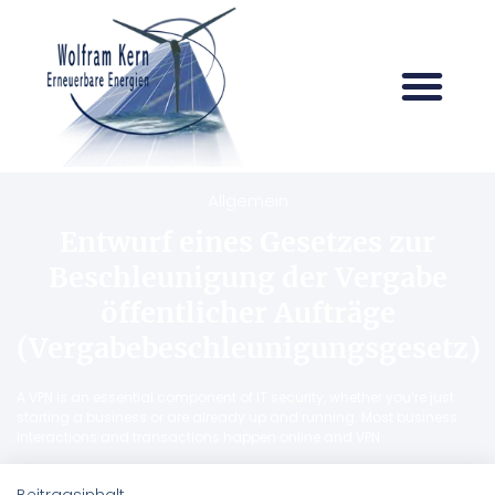
Allgemein
Entwurf eines Gesetzes zur
Beschleunigung der Vergabe
öffentlicher Aufträge
(Vergabebeschleunigungsgesetz)
A VPN is an essential component of IT security, whether you’re just
starting a business or are already up and running. Most business
interactions and transactions happen online and VPN
Beitragsinhalt