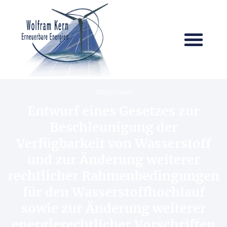
Allgemein
Entwurf eines Gesetzes zur
Beschleunigung der
Verfügbarkeit von Wasserstoff
und zur Änderung weiterer
rechtlicher Rahmenbedingungen
für den Wasserstoffhochlauf
sowie zur Änderung weiterer
energierechtlicher Vorschriften