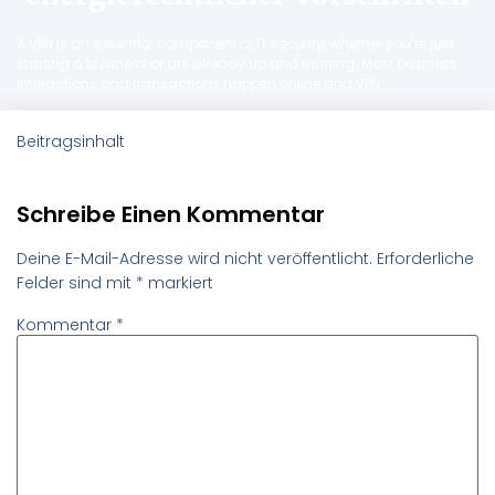
A VPN is an essential component of IT security, whether you’re just
starting a business or are already up and running. Most business
interactions and transactions happen online and VPN
Beitragsinhalt
Schreibe Einen Kommentar
Deine E-Mail-Adresse wird nicht veröffentlicht.
Erforderliche
Felder sind mit
*
markiert
Kommentar
*