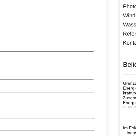
Photo
Windk
Wass
Refe
Kont
Beli
Grenzü
Energi
kraftvo
Zusamm
Energi
26. Mai 
Im Fok
– Indus