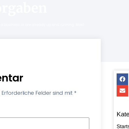
orgaben
ng a business or are already up and running. Most
ntar
Erforderliche Felder sind mit
*
Kate
Start