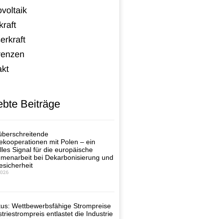
voltaik
raft
erkraft
renzen
akt
ebte Beiträge
berschreitende
ekooperationen mit Polen – ein
lles Signal für die europäische
enarbeit bei Dekarbonisierung und
esicherheit
2026
us: Wettbewerbsfähige Strompreise
triestrompreis entlastet die Industrie