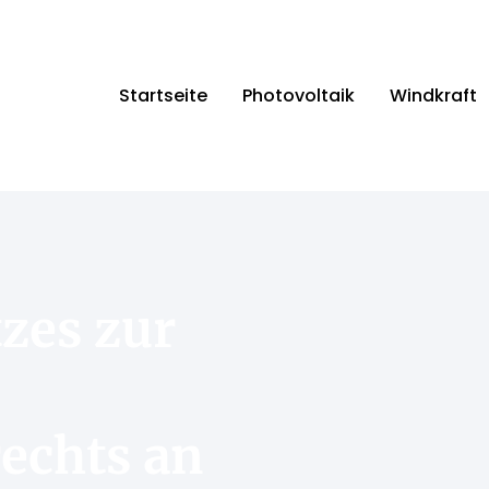
Startseite
Photovoltaik
Windkraft
zes zur
echts an