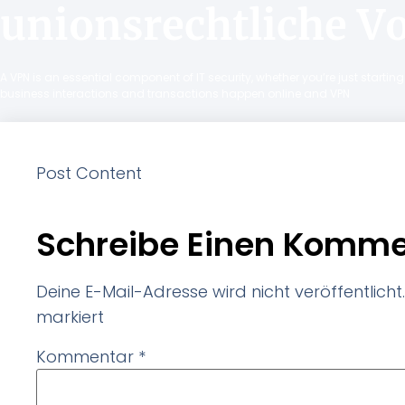
unionsrechtliche V
A VPN is an essential component of IT security, whether you’re just starti
business interactions and transactions happen online and VPN
Post Content
Schreibe Einen Komme
Deine E-Mail-Adresse wird nicht veröffentlicht.
markiert
Kommentar
*