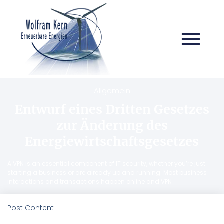
Allgemein
Entwurf eines Dritten Gesetzes
zur Änderung des
Energiewirtschaftsgesetzes
A VPN is an essential component of IT security, whether you’re just
starting a business or are already up and running. Most business
interactions and transactions happen online and VPN
Post Content