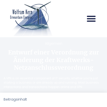
Allgemein
Entwurf einer Verordnung zur
Änderung der Kraftwerks-
Netzanschlussverordnung
A VPN is an essential component of IT security, whether you’re just
starting a business or are already up and running. Most business
interactions and transactions happen online and VPN
Beitragsinhalt