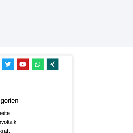
gorien
seite
voltaik
raft