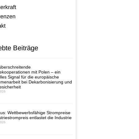
erkraft
renzen
akt
ebte Beiträge
berschreitende
ekooperationen mit Polen – ein
lles Signal für die europäische
enarbeit bei Dekarbonisierung und
esicherheit
2026
us: Wettbewerbsfähige Strompreise
triestrompreis entlastet die Industrie
2026