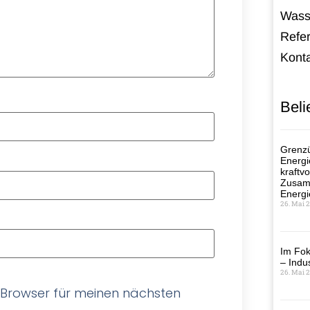
Wass
Refe
Kont
Beli
Grenzü
Energi
kraftvo
Zusamm
Energi
26. Mai 
Im Fok
– Indus
26. Mai 
 Browser für meinen nächsten