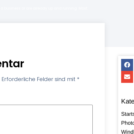
ng a business or are already up and running. Most
ntar
Erforderliche Felder sind mit
*
Kate
Start
Photo
Windk