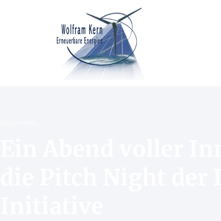
Allgemein
Ein Abend voller I
die Pitch Night der 
Initiative