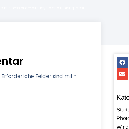
ng a business or are already up and running. Most
ntar
Erforderliche Felder sind mit
*
Kate
Start
Photo
Windk