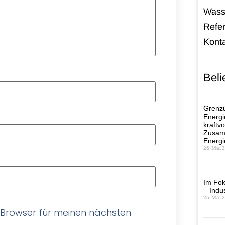
Wass
Refe
Kont
Beli
Grenzü
Energi
kraftvo
Zusamm
Energi
26. Mai 
Im Fok
– Indus
26. Mai 
 Browser für meinen nächsten