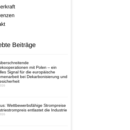
erkraft
renzen
akt
ebte Beiträge
berschreitende
ekooperationen mit Polen – ein
lles Signal für die europäische
enarbeit bei Dekarbonisierung und
esicherheit
2026
us: Wettbewerbsfähige Strompreise
triestrompreis entlastet die Industrie
2026