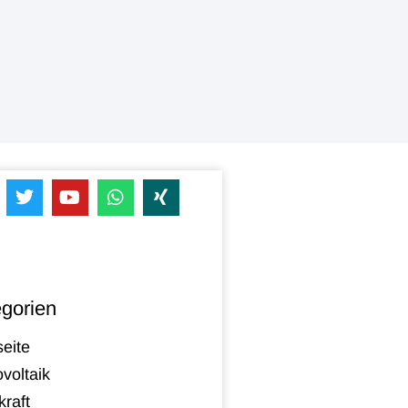
gorien
seite
voltaik
raft