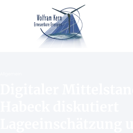
Allgemein
Digitaler Mittelstan
Habeck diskutiert
Lageeinschätzung 