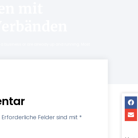
en mit
Verbänden
ng a business or are already up and running. Most
ntar
Erforderliche Felder sind mit
*