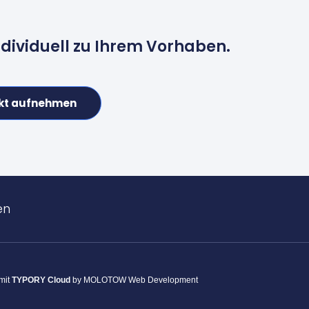
ndividuell zu Ihrem Vorhaben.
kt aufnehmen
en
 mit
TYPORY Cloud
by MOLOTOW Web Development