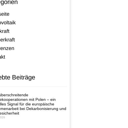
gorien
seite
voltaik
raft
erkraft
renzen
akt
ebte Beiträge
berschreitende
ekooperationen mit Polen – ein
lles Signal für die europäische
enarbeit bei Dekarbonisierung und
esicherheit
2026