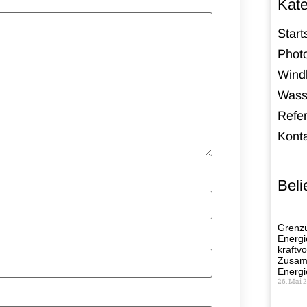
Kate
Start
Photo
Windk
Wass
Refe
Kont
Beli
Grenzü
Energi
kraftvo
Zusamm
Energi
26. Mai 