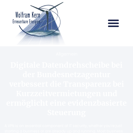
Allgemein
Digitale Datendrehscheibe bei
der Bundesnetzagentur
verbessert die Transparenz bei
Kurzzeitvermietungen und
ermöglicht eine evidenzbasierte
Steuerung
A VPN is an essential component of IT security, whether you’re just
starting a business or are already up and running. Most business