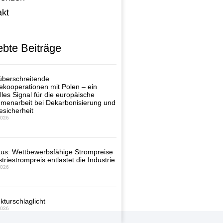
akt
ebte Beiträge
berschreitende
ekooperationen mit Polen – ein
lles Signal für die europäische
enarbeit bei Dekarbonisierung und
esicherheit
2026
us: Wettbewerbsfähige Strompreise
triestrompreis entlastet die Industrie
2026
kturschlaglicht
2026