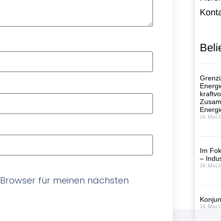
Kont
Beli
Grenzü
Energi
kraftvo
Zusamm
Energi
26. Mai 
Im Fok
– Indus
26. Mai 
 Browser für meinen nächsten
Konjun
26. Mai 