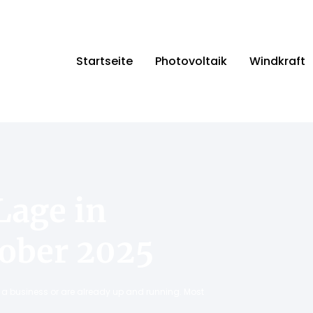
Startseite
Photovoltaik
Windkraft
Lage in
ober 2025
ng a business or are already up and running. Most