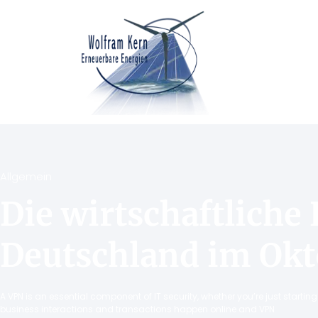
Allgemein
Die wirtschaftliche 
Deutschland im Okt
A VPN is an essential component of IT security, whether you’re just starti
business interactions and transactions happen online and VPN