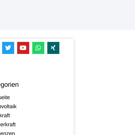
gorien
seite
voltaik
raft
erkraft
renzen