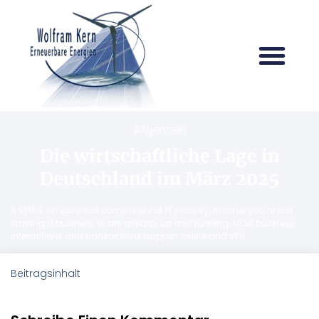
Allgemein
Die wirtschaftliche Lage in
Deutschland im März 2025
A VPN is an essential component of IT security, whether you’re just
starting a business or are already up and running. Most business
interactions and transactions happen online and VPN
Beitragsinhalt