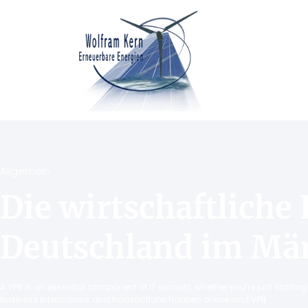
Allgemein
Die wirtschaftliche 
Deutschland im Mä
A VPN is an essential component of IT security, whether you’re just starti
business interactions and transactions happen online and VPN