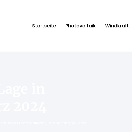
Startseite
Photovoltaik
Windkraft
Lage in
rz 2024
ng a business or are already up and running. Most