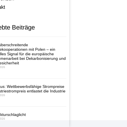
akt
ebte Beiträge
berschreitende
ekooperationen mit Polen – ein
lles Signal für die europäische
enarbeit bei Dekarbonisierung und
esicherheit
2026
us: Wettbewerbsfähige Strompreise
triestrompreis entlastet die Industrie
2026
kturschlaglicht
2026