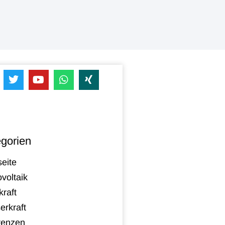
gorien
seite
voltaik
raft
erkraft
renzen