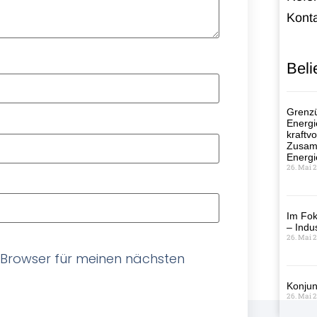
Kont
Beli
Grenzü
Energi
kraftvo
Zusamm
Energi
26. Mai 
Im Fok
– Indus
26. Mai 
 Browser für meinen nächsten
Konjun
26. Mai 