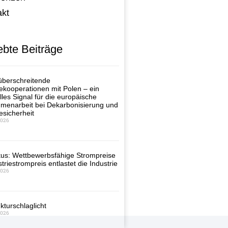
akt
ebte Beiträge
berschreitende
ekooperationen mit Polen – ein
lles Signal für die europäische
enarbeit bei Dekarbonisierung und
esicherheit
2026
us: Wettbewerbsfähige Strompreise
triestrompreis entlastet die Industrie
2026
kturschlaglicht
2026