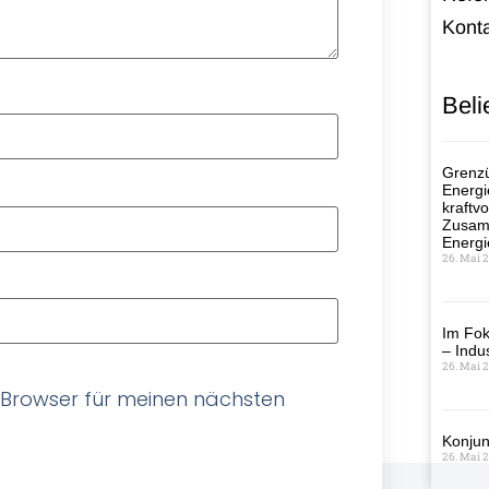
Kont
Beli
Grenzü
Energi
kraftvo
Zusamm
Energi
26. Mai 
Im Fok
– Indus
26. Mai 
 Browser für meinen nächsten
Konjun
26. Mai 