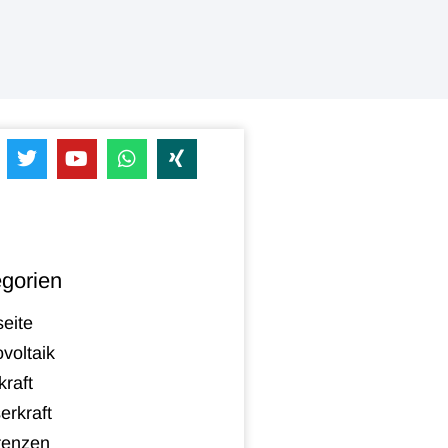
gorien
seite
voltaik
raft
erkraft
renzen