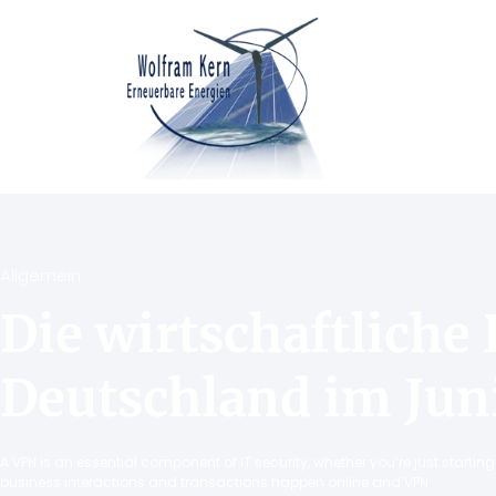
Allgemein
Die wirtschaftliche 
Deutschland im Jun
A VPN is an essential component of IT security, whether you’re just starti
business interactions and transactions happen online and VPN