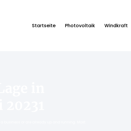
Startseite
Photovoltaik
Windkraft
Lage in
i 20231
ng a business or are already up and running. Most