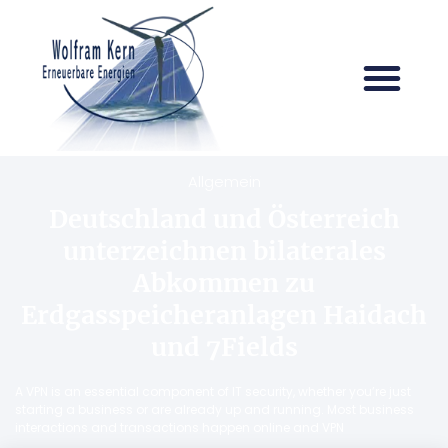
Allgemein
Deutschland und Österreich
unterzeichnen bilaterales
Abkommen zu
Erdgasspeicheranlagen Haidach
und 7Fields
A VPN is an essential component of IT security, whether you’re just
starting a business or are already up and running. Most business
interactions and transactions happen online and VPN