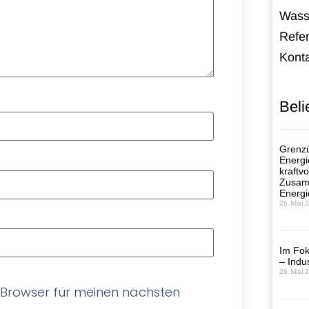
Wass
Refe
Kont
Beli
Grenzü
Energi
kraftvo
Zusamm
Energi
26. Mai 
Im Fok
– Indus
26. Mai 
 Browser für meinen nächsten