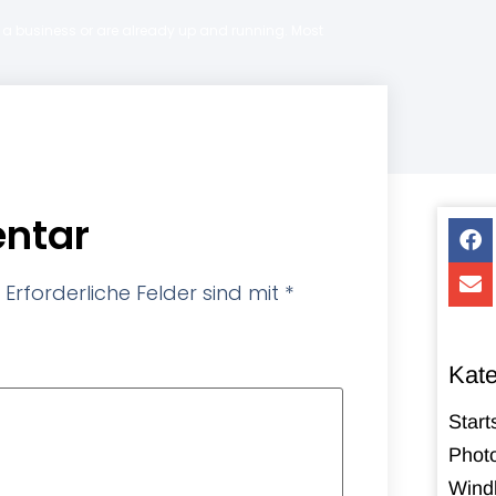
ng a business or are already up and running. Most
ntar
Erforderliche Felder sind mit
*
Kate
Start
Photo
Windk