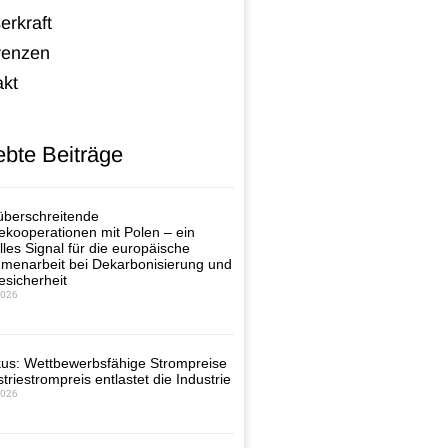
erkraft
renzen
akt
ebte Beiträge
berschreitende
ekooperationen mit Polen – ein
lles Signal für die europäische
enarbeit bei Dekarbonisierung und
esicherheit
2026
us: Wettbewerbsfähige Strompreise
triestrompreis entlastet die Industrie
2026