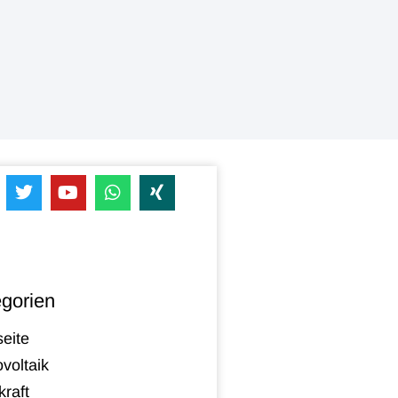
gorien
seite
voltaik
raft